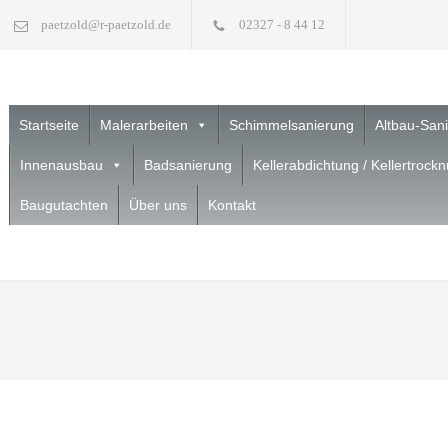
paetzold@r-paetzold.de
02327 - 8 44 12
Startseite
Malerarbeiten
Schimmelsanierung
Altbau-San
Innenausbau
Badsanierung
Kellerabdichtung / Kellertrock
Baugutachten
Über uns
Kontakt