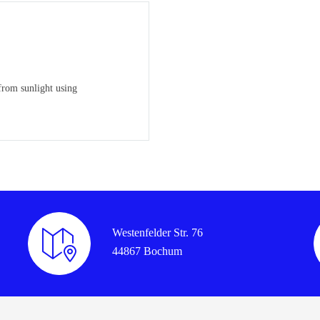
 from sunlight using
Westenfelder Str. 76
44867 Bochum