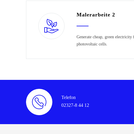
Malerarbeite 2
Generate cheap, green electricity
photovoltaic cells.
Telefon
02327-8 44 12