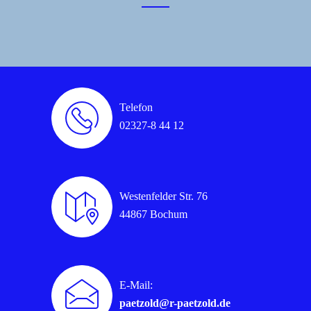
Telefon
02327-8 44 12
Westenfelder Str. 76
44867 Bochum
E-Mail:
paetzold@r-paetzold.de