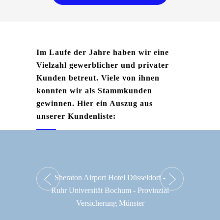
Im Laufe der Jahre haben wir eine
Vielzahl gewerblicher und privater
Kunden betreut. Viele von ihnen
konnten wir als Stammkunden
gewinnen. Hier ein Auszug aus
unserer Kundenliste:
Sheraton Airport Hotel Düsseldorf -
H
Ruhr Universität Bochum - Provinzial
Versicherung Münster
Bauge
& Gru