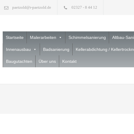
paetzold@r-paetzold.de
02327 - 8 44 12
Startseite
Malerarbeiten
Schimmelsanierung
Altbau-San
Innenausbau
Badsanierung
Kellerabdichtung / Kellertrock
Baugutachten
Über uns
Kontakt